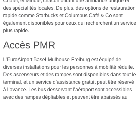
Chalet, et Minute, chacun offrant une ambiance unique et
des spécialités locales. De plus, des options de restauration
rapide comme Starbucks et Columbus Café & Co sont
également disponibles pour ceux qui recherchent un service
plus rapide.
Accès PMR
L’EuroAirport Basel-Mulhouse-Freiburg est équipé de
diverses installations pour les personnes à mobilité réduite.
Des ascenseurs et des rampes sont disponibles dans tout le
terminal, et un service d’assistance gratuit peut être réservé
à l’avance. Les bus desservant l’aéroport sont accessibles
avec des rampes dépliables et peuvent être abaissés au
niveau du trottoir pour un accès facile. Les trains depuis les
gares de Basel et Mulhouse sont généralement au niveau
du quai et donc accessibles. Le service FlixBus depuis
Freiburg peut être moins accessible. Des espaces de
stationnement pour personnes handicapées sont