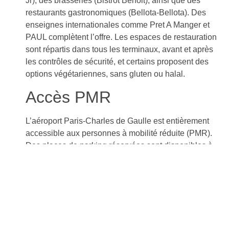
Jr), des brasseries (Bistrot Benoit), ainsi que des
restaurants gastronomiques (Bellota-Bellota). Des
enseignes internationales comme Pret A Manger et
PAUL complètent l’offre. Les espaces de restauration
sont répartis dans tous les terminaux, avant et après
les contrôles de sécurité, et certains proposent des
options végétariennes, sans gluten ou halal.
Accès PMR
L’aéroport Paris-Charles de Gaulle est entièrement
accessible aux personnes à mobilité réduite (PMR).
Des places de parking réservées sont disponibles à
proximité immédiate des terminaux. Des services
d’assistance gratuits sont proposés, incluant
l’accompagnement depuis l’arrivée à l’aéroport jusqu’à
l’embarquement, ainsi que des équipements adaptés
(toilettes, ascenseurs, rampes d’accès). Les navettes
internes (CDGVAL, bus N1 et N2) sont également