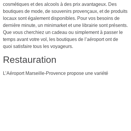
cosmétiques et des alcools à des prix avantageux. Des
boutiques de mode, de souvenirs provençaux, et de produits
locaux sont également disponibles. Pour vos besoins de
dernière minute, un minimarket et une librairie sont présents.
Que vous cherchiez un cadeau ou simplement à passer le
temps avant votre vol, les boutiques de l’aéroport ont de
quoi satisfaire tous les voyageurs.
Restauration
L’Aéroport Marseille-Provence propose une variété
d’options de restauration pour satisfaire tous les goûts et
tous les budgets. Vous pouvez choisir parmi une sélection
de restaurants, de cafés et de snacks. Des plats locaux et
internationaux sont disponibles, ainsi que des options de
restauration rapide pour ceux qui sont pressés. Que vous
souhaitiez déguster un repas complet ou simplement
prendre un café, les options de restauration de l’aéroport
vous offrent un large choix pour une pause gourmande