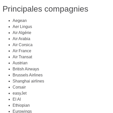
Principales compagnies
Aegean
Aer Lingus
Air Algérie
Air Arabia
Air Corsica
Air France
Air Transat
Austrian
British Airways
Brussels Airlines
Shanghai airlines
Corsair
easyJet
El Al
Ethiopian
Eurowings