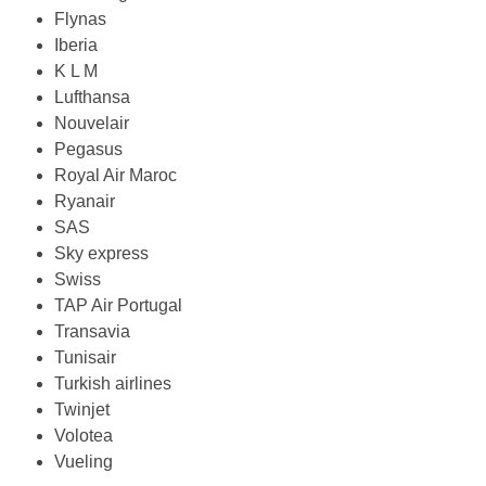
Flynas
Iberia
K L M
Lufthansa
Nouvelair
Pegasus
Royal Air Maroc
Ryanair
SAS
Sky express
Swiss
TAP Air Portugal
Transavia
Tunisair
Turkish airlines
Twinjet
Volotea
Vueling