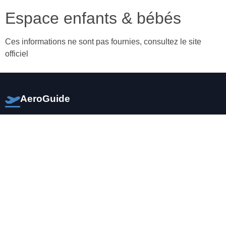
Espace enfants & bébés
Ces informations ne sont pas fournies, consultez le site
officiel
AeroGuide
Votre compagnon de voyage pour explorer le monde avec
des informations pratiques sur tous les aéroports en France.
Navigation
Aéroports en France 🇫🇷
Rechercher
Informations & Services