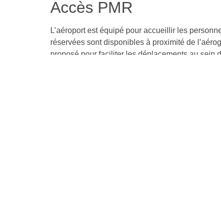
Accès PMR
L’aéroport est équipé pour accueillir les personn
réservées sont disponibles à proximité de l’aér
proposé pour faciliter les déplacements au sein d
Espace enfants & bébé
Ces informations ne sont pas fournies, consultez le
AeroGuide
Navig
Aéropo
Votre compagnon de voyage pour
Recher
explorer le monde avec des
informations pratiques sur tous les
Inform
aéroports en France.