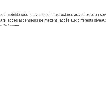
es à mobilité réduite avec des infrastructures adaptées et un se
ogare, et des ascenseurs permettent l’accès aux différents niv
e l’aéroport.
s
 site officiel
ation
Ressources
rts en France 🇫🇷
Guide du voyageur
cher
Conseils de voyage
ations & Services
FAQ
Blog