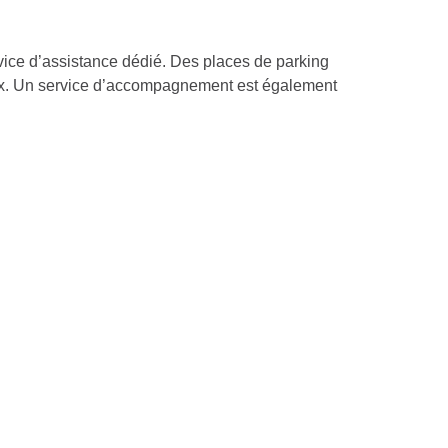
rvice d’assistance dédié. Des places de parking
eaux. Un service d’accompagnement est également
Contact
Envoyer un message
+(0)9.53.14.13.00
Paris