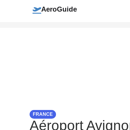
AeroGuide
FRANCE
Aéroport Avign